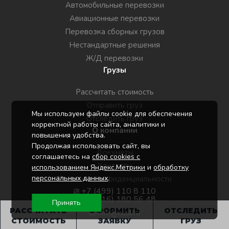
Автомобильные перевозки
Авиационные перевозки
Перевозка сборных грузов
Нестандартные решения
Ж/Д перевозки
Грузы
Рассчитать стоимость
Отправить груз
Мы используем файлы cookie для обеспечения
Отследить груз
корректной работы сайта, аналитики и
О компании
повышения удобства.
Продолжая использовать сайт, вы
Докуметы
соглашаетесь на
сбор cookies с
Контакты
использованием Яндекс.Метрики
и
обработку
персональных данных
.
Политика конфиденциальности
+7 (499) 110 8 110
+7 (916) 180 56 48
Принять
РАССЧИТАТЬ
ОФОРМИТЬ
ОТСЛЕДИТЬ
info@ncsl.ru
СТОИМОСТЬ
ЗАЯВКУ
ГРУЗ