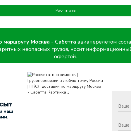
Расчитать
о маршруту Москва - Сабетта
авиаперелетом соста
баритных неопасных грузов, носит информационный
офертой.
СЫ?
 и наш
.
ами