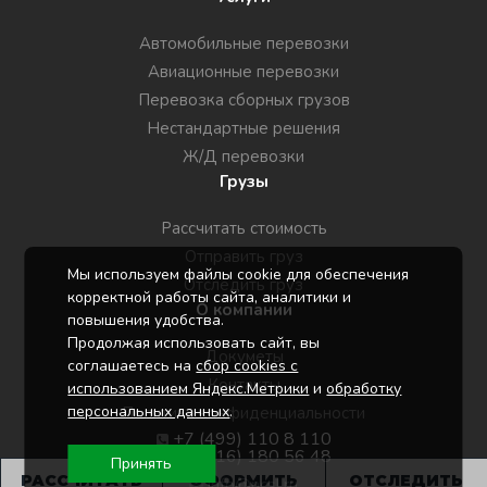
Автомобильные перевозки
Авиационные перевозки
Перевозка сборных грузов
Нестандартные решения
Ж/Д перевозки
Грузы
Рассчитать стоимость
Отправить груз
Мы используем файлы cookie для обеспечения
Отследить груз
корректной работы сайта, аналитики и
О компании
повышения удобства.
Продолжая использовать сайт, вы
Докуметы
соглашаетесь на
сбор cookies с
Контакты
использованием Яндекс.Метрики
и
обработку
персональных данных
.
Политика конфиденциальности
+7 (499) 110 8 110
+7 (916) 180 56 48
Принять
РАССЧИТАТЬ
ОФОРМИТЬ
ОТСЛЕДИТЬ
info@ncsl.ru